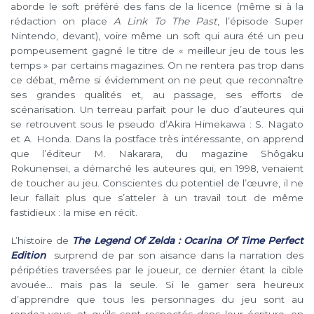
aborde le soft préféré des fans de la licence (même si à la
rédaction on place
A Link To The Past
, l’épisode Super
Nintendo, devant), voire même un soft qui aura été un peu
pompeusement gagné le titre de « meilleur jeu de tous les
temps » par certains magazines. On ne rentera pas trop dans
ce débat, même si évidemment on ne peut que reconnaître
ses grandes qualités et, au passage, ses efforts de
scénarisation. Un terreau parfait pour le duo d’auteures qui
se retrouvent sous le pseudo d’Akira Himekawa : S. Nagato
et A. Honda. Dans la postface très intéressante, on apprend
que l’éditeur M. Nakarara, du magazine Shôgaku
Rokunensei, a démarché les auteures qui, en 1998, venaient
de toucher au jeu. Conscientes du potentiel de l’œuvre, il ne
leur fallait plus que s’atteler à un travail tout de même
fastidieux : la mise en récit.
L’histoire de
The Legend Of Zelda : Ocarina Of Time Perfect
Edition
surprend de par son aisance dans la narration des
péripéties traversées par le joueur, ce dernier étant la cible
avouée… mais pas la seule. Si le gamer sera heureux
d’apprendre que tous les personnages du jeu sont au