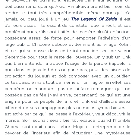
rendez-vous, et qu’ils sont respectés dans leur écriture, on
doit aussi remarquer qu’Akira Himakawa prend bien soin de
rendre le tout très compréhensible même pour qui n’a
jamais, ou peu, joué à un jeu
The Legend Of Zelda
. Il est
d’ailleurs assez intéressant de constater que le récit, et ses
problématiques, s’ils sont traités de manière plutôt enfantine,
possèdent assez de force pour emporter l’adhésion d’un
large public. L’histoire débute évidemment au village Kokiri,
et ce qui se passe dans cette introduction sert de valeur
d’exemple pour tout le reste de l’ouvrage. On y suit un Link
qui, bien entendu, a trouvé l’usage de la parole (rappelons
que dans les jeux le héros ne parle pas, pour des raisons de
projection du joueur) et doit composer avec un quotidien
certes paisible mais tout de même un brin agité. En effet, ses
compères ne manquent pas de lui faire remarquer qu’il ne
possède pas de fée (Navi arrive, cependant), ce qui est une
énigme pour ce peuple de la forêt. Link est d’ailleurs assez
différent de ses compagnons plus ou moins sympathiques : il
est attiré par ce qu’il se passe à l’extérieur, veut découvrir le
monde. Son souhait serait bientôt exaucé quand l’horrible
Ghoma s’introduit dans l’arbre Mojo et entreprend de le
dévorer de l’intérieur afin de récupérer une mystérieuse