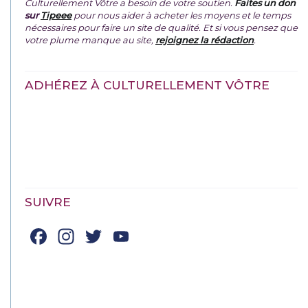
Culturellement Vôtre a besoin de votre soutien.
Faites un don
sur
Tipeee
pour nous aider à acheter les moyens et le temps
nécessaires pour faire un site de qualité. Et si vous pensez que
votre plume manque au site,
rejoignez la rédaction
.
ADHÉREZ À CULTURELLEMENT VÔTRE
SUIVRE
Facebook
Instagram
Twitter
YouTube
Channel