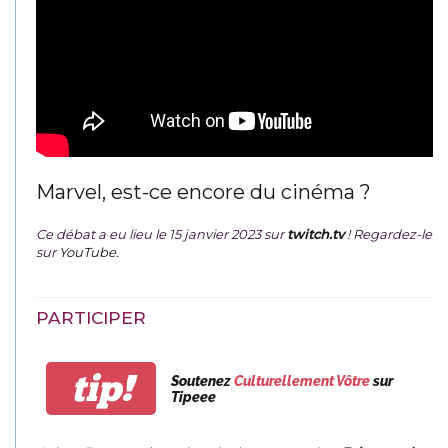
Marvel, est-ce encore du cinéma ?
Ce débat a eu lieu le 15 janvier 2023 sur
twitch.tv
! Regardez-le
sur
YouTube
.
PARTICIPER
tip!
Soutenez
Culturellement Vôtre
sur
Tipeee