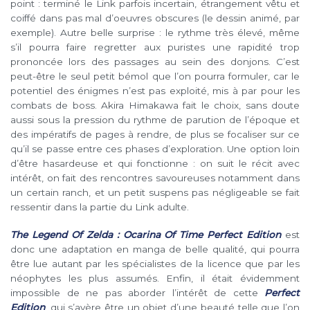
point : terminé le Link parfois incertain, étrangement vêtu et
coiffé dans pas mal d’oeuvres obscures (le dessin animé, par
exemple). Autre belle surprise : le rythme très élevé, même
s’il pourra faire regretter aux puristes une rapidité trop
prononcée lors des passages au sein des donjons. C’est
peut-être le seul petit bémol que l’on pourra formuler, car le
potentiel des énigmes n’est pas exploité, mis à par pour les
combats de boss. Akira Himakawa fait le choix, sans doute
aussi sous la pression du rythme de parution de l’époque et
des impératifs de pages à rendre, de plus se focaliser sur ce
qu’il se passe entre ces phases d’exploration. Une option loin
d’être hasardeuse et qui fonctionne : on suit le récit avec
intérêt, on fait des rencontres savoureuses notamment dans
un certain ranch, et un petit suspens pas négligeable se fait
ressentir dans la partie du Link adulte.
The Legend Of Zelda : Ocarina Of Time Perfect Edition
est
donc une adaptation en manga de belle qualité, qui pourra
être lue autant par les spécialistes de la licence que par les
néophytes les plus assumés. Enfin, il était évidemment
impossible de ne pas aborder l’intérêt de cette
Perfect
Edition
, qui s’avère être un objet d’une beauté telle que l’on