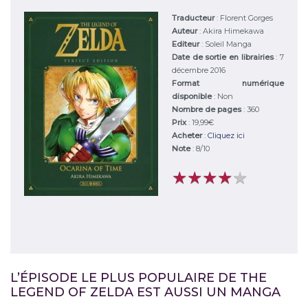
Traducteur
: Florent Gorges
Auteur
:
Akira Himekawa
Editeur
:
Soleil Manga
Date de sortie en librairies
: 7
décembre 2016
Format numérique
disponible
: Non
Nombre de pages
: 360
Prix
: 19,99€
Acheter
:
Cliquez ici
Note
:
8
/
10
★
★
★
★
★
★
★
★
★
★
L’ÉPISODE LE PLUS POPULAIRE DE THE
LEGEND OF ZELDA EST AUSSI UN MANGA