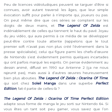
Peu de licences vidéoludiques peuvent se targuer d’être si
connues, avoir autant traversé les âges, que leur simple
évocation suffit pour parler à n’importe qui, joueurs ou pas.
On peut même dire que ces séries se comptent sur les
doigts de deux mains, et
The Legend Of Zelda
est
indéniablement de celles qui tiennent le haut du pavé. Joyau
du jeu vidéo, qui aura permis à ce média de se développer
peut-être contre toute attente (rappelons que le tout
premier soft n’avait pas non plus créé l’événement dans la
presse spécialisée), celui qui figure parmi les chefs-d’œuvre
de Nintendo s’est évidemment permis quelques incartades
qui ont parfois marqué les esprits. On pense évidemment au
dessin animé, diffusé en 1990 sur Antenne 2 (ça ne nous
rajeunit pas), mais aussi à d’autres œuvres heureusement
bien plus abouties.
The Legend Of Zelda : Ocarina Of Time
,
qui sort chez
Soleil Manga
dans une superbe
Perfect
Edition
, fait-il partie de celles-là ?
The Legend Of Zelda : Ocarina Of Time Perfect Edition
adapte sous forme de manga le jeu sorti sur Nintendo 64. Si
vous êtes un tant soit peu gamer, vous savez que l’on