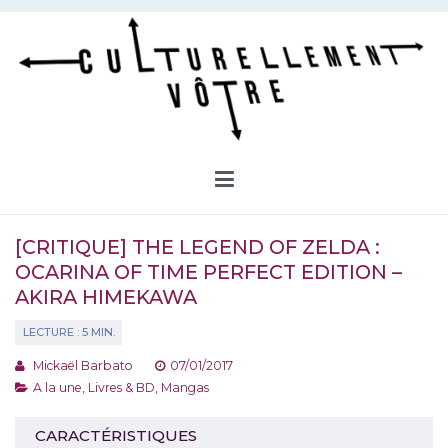
Aller
au
contenu
Culturellement Vôtre
Webzine Culturel
[CRITIQUE] THE LEGEND OF ZELDA :
OCARINA OF TIME PERFECT EDITION –
AKIRA HIMEKAWA
Mickaël Barbato
07/01/2017
A la une
,
Livres & BD
,
Mangas
CARACTÉRISTIQUES