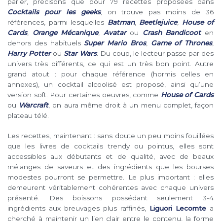
parler, précisons que pour 79 recettes proposées dans
Cocktails pour les geeks
, on trouve pas moins de 36
références, parmi lesquelles
Batman
,
Beetlejuice
,
House of
Cards
,
Orange Mécanique
,
Avatar
ou
Crash Bandicoot
en
dehors des habituels
Super Mario Bros
,
Game of Thrones
,
Harry Potter
ou
Star Wars
. Du coup, le lecteur passe par des
univers très différents, ce qui est un très bon point. Autre
grand atout : pour chaque référence (hormis celles en
annexes), un cocktail alcoolisé est proposé, ainsi qu’une
version soft. Pour certaines oeuvres, comme
House of Cards
ou
Warcraft
, on aura même droit à un menu complet, façon
plateau télé.
Les recettes, maintenant : sans doute un peu moins fouillées
que les livres de cocktails trendy ou pointus, elles sont
accessibles aux débutants et de qualité, avec de beaux
mélanges de saveurs et des ingrédients que les bourses
modestes pourront se permettre. Le plus important : elles
demeurent véritablement cohérentes avec chaque univers
présenté. Des boissons possédant seulement 3-4
ingrédients aux breuvages plus raffinés,
Liguori Lecomte
a
cherché à maintenir un lien clair entre le contenu, la forme