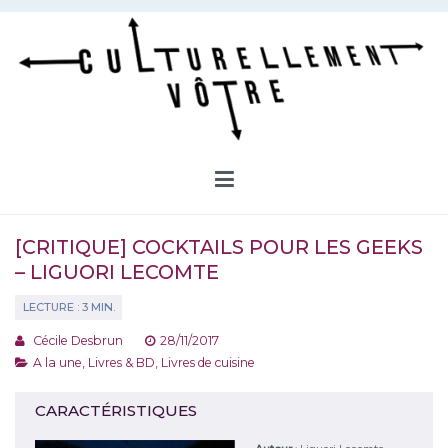
Aller
au
contenu
Culturellement Vôtre
Webzine Culturel
[CRITIQUE] COCKTAILS POUR LES GEEKS
– LIGUORI LECOMTE
Cécile Desbrun
28/11/2017
A la une
,
Livres & BD
,
Livres de cuisine
CARACTÉRISTIQUES