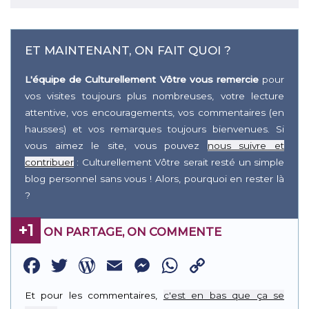
ET MAINTENANT, ON FAIT QUOI ?
L'équipe de Culturellement Vôtre vous remercie
pour
vos visites toujours plus nombreuses, votre lecture
attentive, vos encouragements, vos commentaires (en
hausses) et vos remarques toujours bienvenues. Si
vous aimez le site, vous pouvez
nous suivre et
contribuer
: Culturellement Vôtre serait resté un simple
blog personnel sans vous ! Alors, pourquoi en rester là
?
+1
ON PARTAGE, ON COMMENTE
Facebook
Twitter
WordPress
Email
Messenger
WhatsApp
Copy
Link
Et pour les commentaires,
c'est en bas que ça se