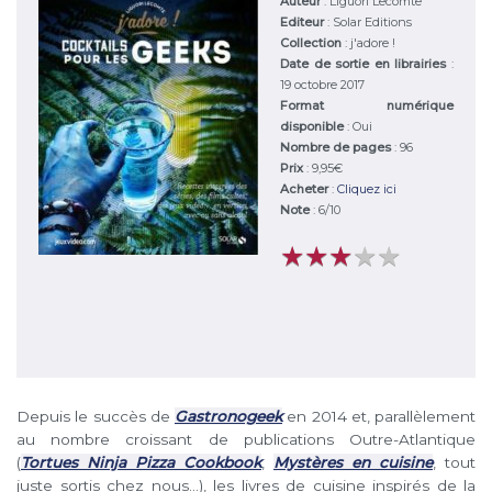
Auteur
:
Liguori Lecomte
Editeur
:
Solar Editions
Collection
: j'adore !
Date de sortie en librairies
:
19 octobre 2017
Format numérique
disponible
: Oui
Nombre de pages
: 96
Prix
: 9,95€
Acheter
:
Cliquez ici
Note
:
6
/
10
★
★
★
★
★
★
★
★
★
★
Depuis le succès de
Gastronogeek
en 2014 et, parallèlement
au nombre croissant de publications Outre-Atlantique
(
Tortues Ninja Pizza Cookbook
,
Mystères en cuisine
, tout
juste sortis chez nous…), les livres de cuisine inspirés de la