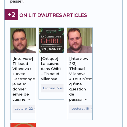
passe !
+2
ON LIT D'AUTRES ARTICLES
[Interview]
[Critique]
[Interview
Thibaud
La cuisine
2/3]
Villanova :
dans Ghibli
Thibaud
« Avec
– Thibaud
Villanova :
Gastronogeek,
Villanova
« Tout n’est
je veux
qu’une
donner
question
envie de
de
cuisiner »
passion »