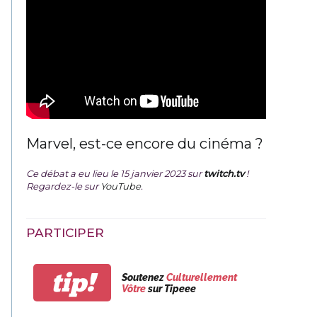
Marvel, est-ce encore du cinéma ?
Ce débat a eu lieu le 15 janvier 2023 sur
twitch.tv
!
Regardez-le sur
YouTube
.
PARTICIPER
tip!
Soutenez
Culturellement
Vôtre
sur Tipeee