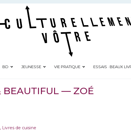
Culturellement Vôtre
Webzine Culturel
BD
JEUNESSE
VIE PRATIQUE
ESSAIS · BEAUX LIV
& BEAUTIFUL — ZOÉ
D
,
Livres de cuisine