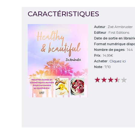
CARACTÉRISTIQUES
Auteur
:
Zoé Armbruster
Editeur
:
First Editions
Date de sortie en librair
Format numérique disp
Nombre de pages
: 144
Prix
: 14,95€
Acheter
:
Cliquez ici
Note
:
7
/
10
★
★
★
★
★
★
★
★
★
★