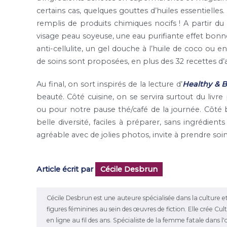
certains cas, quelques gouttes d’huiles essentielles
remplis de produits chimiques nocifs ! A partir du 
visage peau soyeuse, une eau purifiante effet bo
anti-cellulite, un gel douche à l’huile de coco ou 
de soins sont proposées, en plus des 32 recettes d
Au final, on sort inspirés de la lecture d’
Healthy & B
beauté. Côté cuisine, on se servira surtout du livr
ou pour notre pause thé/café de la journée. Côté b
belle diversité, faciles à préparer, sans ingrédien
agréable avec de jolies photos, invite à prendre soin
Article écrit par
Cécile Desbrun
Cécile Desbrun est une auteure spécialisée dans la culture et
figures féminines au sein des œuvres de fiction. Elle crée C
en ligne au fil des ans. Spécialiste de la femme fatale dans 