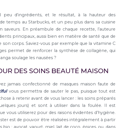
 peu d’ingrédients, et le résultat, à la hauteur des
e temps au Starbucks, et un peu plus dans sa cuisine
n saveurs. En préambule de chaque recette, l’auteure
édients principaux, aussi bien en matière de santé que de
de son corps. Saviez-vous par exemple que la vitamine C
uges permet de renforcer la synthèse de collagène, qui
langa soulage les nausées ?
OUR DES SOINS BEAUTÉ MAISON
’avez jamais confectionné de masques maison faute de
iful
vous permettra de sauter le pas, puisque tout est
chose à retenir avant de vous lancer : les soins préparés
ques jours) et sont à utiliser dans la foulée. Il est
e vous utiliserez pour des raisons évidentes d’hygiène.
er est de pouvoir être réalisées intégralement à partir
o : avocat, yaourt, miel, lait de coco, épices, ou, dans