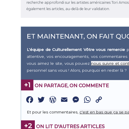
recherche approfondi sur les artistes américaines Tori Amos et
également les articles, au-delà de leur validation.
ET MAINTENANT, ON FAIT QUO
L'équipe de Culturellement Vôtre vous remercie
p
attentive, vos encouragements, vos commentaires 
vous aimez le site, vous pouvez
nous suivre et cont
personnel sans vous ! Alors, pourquoi en rester là ?
+1
ON PARTAGE, ON COMMENTE
Facebook
Twitter
WordPress
Email
Messenge
WhatsA
Copy
Link
Et pour les commentaires,
c'est en bas que ça se pa
+2
ON LIT D'AUTRES ARTICLES