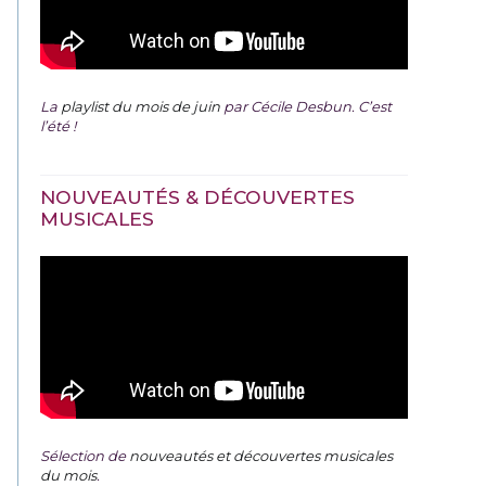
La
playlist du mois de juin
par Cécile Desbun. C’est
l’été !
NOUVEAUTÉS & DÉCOUVERTES
MUSICALES
Sélection de
nouveautés et découvertes musicales
du mois
.