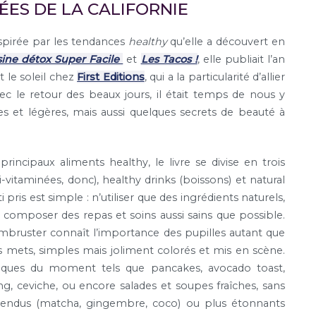
ÉES DE LA CALIFORNIE
spirée par les tendances
healthy
qu’elle a découvert en
sine détox Super Facile
et
Les Tacos !
, elle publiait l’an
t le soleil chez
First Editions
, qui a la particularité d’allier
ec le retour des beaux jours, il était temps de nous y
 et légères, mais aussi quelques secrets de beauté à
rincipaux aliments healthy, le livre se divise en trois
i-vitaminées, donc), healthy drinks (boissons) et natural
ris est simple : n’utiliser que des ingrédients naturels,
 composer des repas et soins aussi sains que possible.
Armbruster connaît l’importance des pupilles autant que
es mets, simples mais joliment colorés et mis en scène.
ssiques du moment tels que pancakes, avocado toast,
, ceviche, ou encore salades et soupes fraîches, sans
attendus (matcha, gingembre, coco) ou plus étonnants