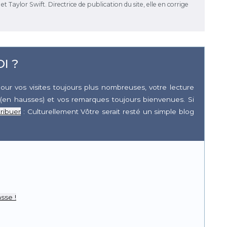
 Taylor Swift. Directrice de publication du site, elle en corrige
I ?
our vos visites toujours plus nombreuses, votre lecture
(en hausses) et vos remarques toujours bienvenues. Si
ribuer
: Culturellement Vôtre serait resté un simple blog
r
pp
sse !