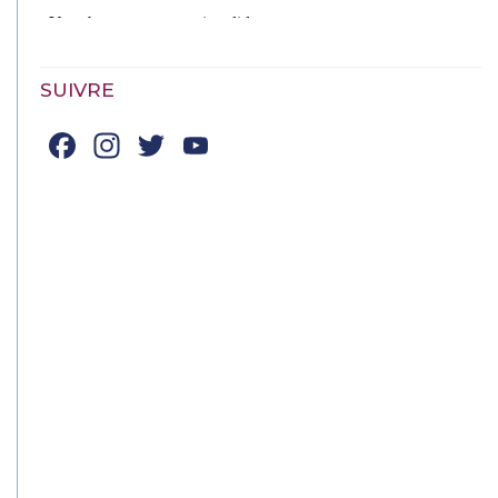
SUIVRE
Facebook
Instagram
Twitter
YouTube
Channel