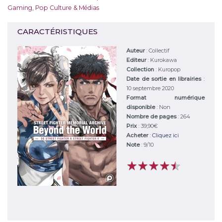
Gaming
,
Pop Culture & Médias
CARACTÉRISTIQUES
Auteur
:
Collectif
Editeur
:
Kurokawa
Collection
: Kuropop
Date de sortie en librairies
:
10 septembre 2020
Format numérique
disponible
: Non
Nombre de pages
: 264
Prix
: 39,90€
Acheter
:
Cliquez ici
Note
:
9
/
10
★
★
★
★
★
★
★
★
★
★