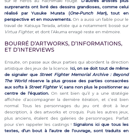
sur le héros au hachimaki rouge.
D’autres artistes plus
surprenants ont livré des dessins grandioses, comme celui
réalisé par Yusuke Murata (
One-Punch Man
), tout en
perspective et en mouvements.
On a aussi un faible pour le
travail de Katsuya Terada, artiste qui a notamment bossé sur
Virtua Fighter
, et dont l’Akuma enragé reste en mémoire.
BOURRÉ D’ARTWORKS, D’INFORMATIONS,
ET D’INTERVIEWS
Ensuite, on passe aux deux parties qui abordent la direction
artistique des jeux de la licence.
Ici, on se doit tout de même
de signaler que
Street Fighter Memorial Archive : Beyond
The World
réserve la plus grosse des parties consacrées
aux softs à
Street Fighter V
, sans non plus le positionner au
centre de l’équation.
On sent bien qu’il y a une stratégie
affichée d’accompagner la dernière itération, et c’est bien
normal. Tous les personnages du jeu ont droit à leur
description, à des artworks et croquis. Puis les autres jeux,
plus anciens, étalent des galeries de personnages. Parfait
pour s’en rappeler les castings !
Signalons ici que tous les
textes, d’un bout à l’autre de l’ouvrage, sont traduits en