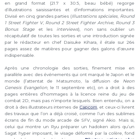
en grand format (21.7 x 30.5, beau bébé) regorge
d’illustrations saisissantes et d’informations importantes.
Divisé en cinq grandes parties (
Illustrations spéciales
,
Round
1 Street Fighter V
,
Round 2 Street Fighter Archive
,
Round 3
Bonus Stage
et les
interviews
), non sans oublier un
récapitulatif de toutes les sorties et une introduction signée
par le rédacteur en chef Daisuke Kihara, il étale sur 264
pages assez de matières pour gagner des galons d’œuvre
indispensable.
Après une chronologie des sorties, finement mise en
parallèle avec des événements qui ont marqué le Japon et le
monde (l’attentat de Matsumoto, la diffusion de
Neon
Genesis Evangelion
, le 11 septembre etc), on a droit à des
pages entières d’hommages à la licence reine du jeu de
combat 2D, mais pas n’importe lesquels. Bien entendu, on a
droit à des illustrateurs internes de
Capcom
, et ceux-ci livrent
des travaux que l’on a déjà croisé, comme l’un des sublimes
écrans de fin du mode arcade de SFV, signé Akio. Mais si,
celui qui montre un Ryu préparer un hadoken alors qu’un
Sagat hyper imposant, le visage déformé par la colère, fond