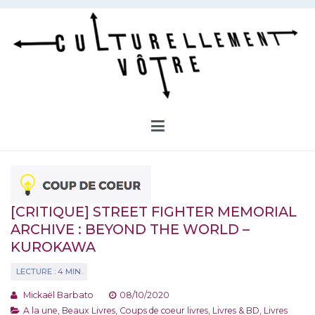
Aller
au
contenu
Culturellement Vôtre
Webzine Culturel
[CRITIQUE] STREET FIGHTER MEMORIAL
ARCHIVE : BEYOND THE WORLD –
KUROKAWA
Mickaël Barbato
08/10/2020
A la une
,
Beaux Livres
,
Coups de coeur livres
,
Livres & BD
,
Livres