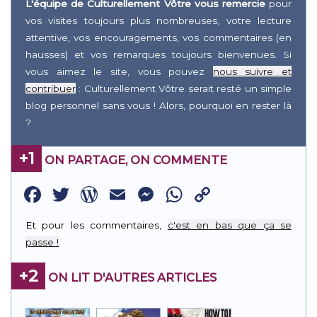
L'équipe de Culturellement Vôtre vous remercie
pour
vos visites toujours plus nombreuses, votre lecture
attentive, vos encouragements, vos commentaires (en
hausses) et vos remarques toujours bienvenues. Si
vous aimez le site, vous pouvez
nous suivre et
contribuer
: Culturellement Vôtre serait resté un simple
blog personnel sans vous ! Alors, pourquoi en rester là
?
+1
ON PARTAGE, ON COMMENTE
Facebook
Twitter
WordPress
Email
Messenger
WhatsApp
Copy
Link
Et pour les commentaires,
c'est en bas que ça se
passe !
+2
ON LIT D'AUTRES ARTICLES