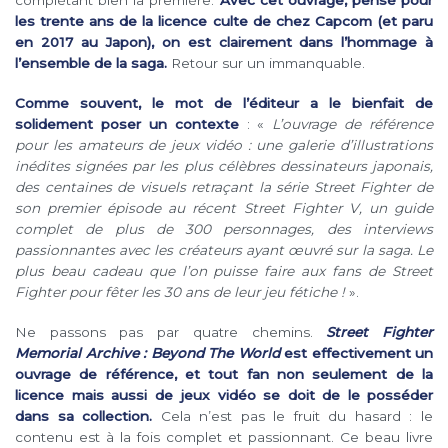
complétant bien la première.
Avec cet ouvrage, pensé pour
les trente ans de la licence culte de chez Capcom (et paru
en 2017 au Japon), on est clairement dans l’hommage à
l’ensemble de la saga.
Retour sur un immanquable.
Comme souvent, le mot de l’éditeur a le bienfait de
solidement poser un contexte
: «
L’ouvrage de référence
pour les amateurs de jeux vidéo : une galerie d’illustrations
inédites signées par les plus célèbres dessinateurs japonais,
des centaines de visuels retraçant la série Street Fighter de
son premier épisode au récent Street Fighter V, un guide
complet de plus de 300 personnages, des interviews
passionnantes avec les créateurs ayant œuvré sur la saga. Le
plus beau cadeau que l’on puisse faire aux fans de Street
Fighter pour fêter les 30 ans de leur jeu fétiche !
».
Ne passons pas par quatre chemins.
Street Fighter
Memorial Archive : Beyond The World
est effectivement un
ouvrage de référence, et tout fan non seulement de la
licence mais aussi de jeux vidéo se doit de le posséder
dans sa collection.
Cela n’est pas le fruit du hasard : le
contenu est à la fois complet et passionnant. Ce beau livre