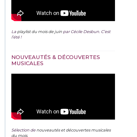
La
playlist du mois de juin
par Cécile Desbun. C’est
l’été !
NOUVEAUTÉS & DÉCOUVERTES
MUSICALES
Sélection de
nouveautés et découvertes musicales
du mois
.