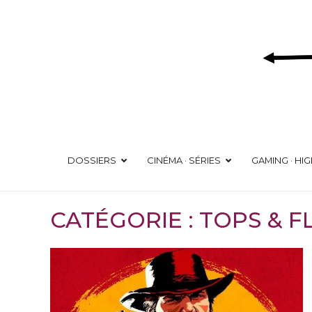
Aller
au
contenu
DOSSIERS
CINÉMA · SÉRIES
GAMING · HI
CATÉGORIE :
TOPS & F