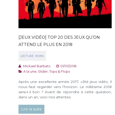
[JEUX VIDÉO] TOP 20 DES JEUX QU’ON
ATTEND LE PLUS EN 2018
Mickaël Barbato
01/01/2018
A la une
,
Slider
,
Tops & Flops
Après une excellente année 2017, côté jeux vidéo, il
nous faut regarder vers l’horizon. Le millésime 2018
sera-t-il bon ? Avant de répondre à cette question,
dans un an, voici nos attentes.
Lire la suite