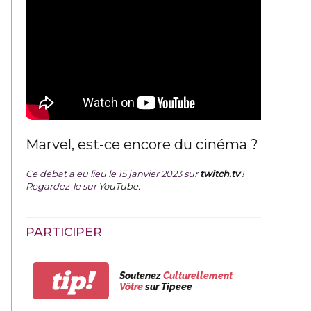
Marvel, est-ce encore du cinéma ?
Ce débat a eu lieu le 15 janvier 2023 sur
twitch.tv
!
Regardez-le sur
YouTube
.
PARTICIPER
tip!
Soutenez
Culturellement
Vôtre
sur Tipeee