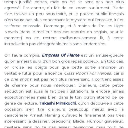
temps justifié certes, mais on ne se sent pas non plus
agressé. Par contre, du fait de ce zoom sur Arnest, Blade
s’en trouve un peu sous-traité, et le pauvre public français
n’en saura pas plus concernant le mystère qui l’entoure, lui et
sa force colossale. Dommage, et à moins de lire les Light
Novels (dans le meilleur des cas traduits en anglais, pour le
moment) on en restera malheureusement là, à cette
introduction pas désagréable mais sans lendemains.
On l’aura compris,
Empress Of Flame
est un amuse-gueule
qu’on aimerait suivi d’un bon gros repas copieux. En tout cas,
on croise les doigts pour que cette sortie annonce un
véritable futur pour la licence
Class Room For Heroes
, car si
ce
one shot
n’est pas non plus renversant, il contient assez
de charme pour nous interloquer. D’ailleurs, cette petite
séduction est aussi le fait des illustrations, là encore jamais
exceptionnelles mais bien dans le ton qu’on attend de ce
genre de lecture.
Takashi Minakuchi
, qu’on découvre à cette
occasion, s’en tire d’ailleurs beaucoup mieux avec la
caractérielle Arnest Flaming qu’avec le finalement pas très
intéressant (à dessiner, précisons) Blade. Humour graveleux,
mystère sans doute pas assez développé mais tout de