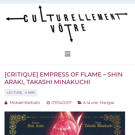
Aller
au
contenu
Culturellement Vôtre
Webzine Culturel
[CRITIQUE] EMPRESS OF FLAME – SHIN
ARAKI, TAKASHI MINAKUCHI
Mickaël Barbato
07/04/2017
A la une
,
Mangas