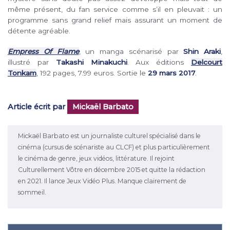
même présent, du fan service comme s’il en pleuvait : un
programme sans grand relief mais assurant un moment de
détente agréable.
Empress Of Flame
, un manga scénarisé par
Shin Araki
,
illustré par
Takashi Minakuchi
. Aux éditions
Delcourt
Tonkam
, 192 pages, 7.99 euros. Sortie le
29 mars 2017
.
Article écrit par
Mickaël Barbato
Mickaël Barbato est un journaliste culturel spécialisé dans le
cinéma (cursus de scénariste au CLCF) et plus particulièrement
le cinéma de genre, jeux vidéos, littérature. Il rejoint
Culturellement Vôtre en décembre 2015 et quitte la rédaction
en 2021. Il lance Jeux Vidéo Plus. Manque clairement de
sommeil.