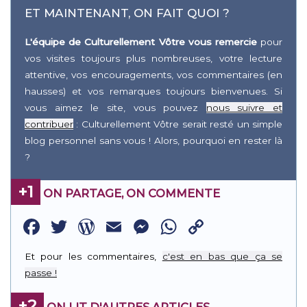
ET MAINTENANT, ON FAIT QUOI ?
L'équipe de Culturellement Vôtre vous remercie
pour
vos visites toujours plus nombreuses, votre lecture
attentive, vos encouragements, vos commentaires (en
hausses) et vos remarques toujours bienvenues. Si
vous aimez le site, vous pouvez
nous suivre et
contribuer
: Culturellement Vôtre serait resté un simple
blog personnel sans vous ! Alors, pourquoi en rester là
?
+1
ON PARTAGE, ON COMMENTE
Facebook
Twitter
WordPress
Email
Messenger
WhatsApp
Copy
Link
Et pour les commentaires,
c'est en bas que ça se
passe !
+2
ON LIT D'AUTRES ARTICLES