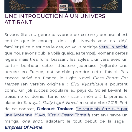
UNE INTRODUCTION À UN UNIVERS
ATTIRANT
Si vous êtes du genre passionné de culture japonaise, il est
certain que le concept des Light Novels vous est déjà
familier (si ce n’est pas le cas, on vous redirige
vers un article
que nous avons publié voilà quelques temps). Romans certes
légers mais très funs, brassant les styles d’univers avec un
certain bonheur, cette littérature japonaise (re)tente une
percée en France, qui semble prendre cette fois-ci. Pas
encore arrivé en France, le Light Novel
Class Room For
Heroes
(en version originale :
Eiyu Kyoshitsu
) a pourtant
connu un joli succès populaire au pays du Soleil Levant, le
troisième et dernier tome se hissant même à la première
place du
Tsutaya’s Daily Light Novel
en septembre 2015. Fort
de ce constat,
Delcourt Tonkam
(
Je voudrais être tué par
une lycéenne
,
Yuko
,
Kiss X Death Tome 1
) sort en France un
manga,
one shot
, adaptant le tout début de la saga :
Empress Of Flame
.