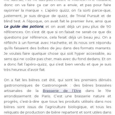
donc on va faire ça car on en a envie, et pas pour faire
rayonner la marque ». L’apéro quizz, on l’a sorti parce-que,
justement, je suis dingue de quizz, de Trivial Pursuit et de
blind test. A l’époque, on avait fait le premier livre, ainsi que
Le guide des potions
, et on avait déjà un peu plus de 90
références. On s’est dit que si on faisait ne serait-ce que dix
questions par référence, cela ferait déjà un beau jeu. On a
réfléchi à un format avec Hachette, et ils nous ont répondu
qu’ils faisaient des boîtes de jeu dans des formats marrants.
Je voulais faire quelque chose qui soit hyper accessible, au
sens qui ne coûte pas cher, mais avec du fond dedans. Et on
a donc fait l’apéro-quizz, qui s’est bien vendu et que je suis
très heureux d’avoir fait.
On a fait les bières cet été, qui sont les premiers dérivés
gastronomiques de Gastronogeek : des bières brassées
artisanales de la
Brasserie de l’Etre
dans le 19e
arrondissement de Paris. C’est une brasserie nature et
progrès, c’est-à-dire que tous les produits utilisés dans nos
bières sont issus de l’agriculture biologique, et tous les
reliquats de production de bière repartent et sont utiles dans