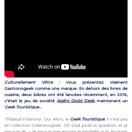
Culturellement Vôtre :
Vous présentez vraiment
Gastronogeek comme une marque. En dehors des livres de
cuisine, deux bières ont été lancées récemment, en 2016,
c’était le jeu de société
Apéro Quizz Geek
, maintenant un
Geek Touristique
…
Thibaud Villanova :
Oui. Alors, le
Geek Touristique
, il n’est pas
en collection Gastronogeek. On s’est posé la question, et je
me suis dit, « Je ne suis pas encore le Michelin ni le Routard,