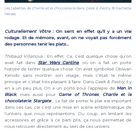
Les tablettes de
Charlie et la chocolaterie
dans
Geek & Pastry
. © Hachette
Heroes
Culturellement Vôtre :
On sent en effet qu’il y a un vrai
rodage. Et de mémoire, avant, on ne voyait pas forcément
des personnes tenir les plats…
Thibaud Villanova :
En effet. Ca, c’est quelque chose qu’on
avait fait dans
Star Wars Cantina
, où on a fait un porté
histoire de tenter quelque chose. On avait symbolisé Obiwan
Kenobi sans montrer son visage, mais c’était le même
principe et c’était très plaisant à faire. Dans
Geek & Pastry
, il y
en a un peu plus. On a un porté pour l’applepie de
Men in
Black
, mais aussi pour
Game of Thrones
,
Charlie et la
chocolaterie
,
Stargate
… Le fait de porter le plat est important
dans ces cas, car c’est une mise en scène emblématique de
l’univers que nous représentons. Du coup, en limitant les
accessoires et grâce à ce parti pris, ça nous permettait de
nous retrouver directement au sein de ces univers.