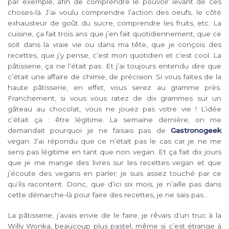
par exemple, afin de comprendre le pouvoir levant de ces
choses-là. J’ai voulu comprendre l’action des oeufs, le côté
exhausteur de goût du sucre, comprendre les fruits, etc. La
cuisine, ça fait trois ans que j’en fait quotidiennement, que ce
soit dans la vraie vie ou dans ma tête, que je conçois des
recettes, que j’y pense, c’est mon quotidien et c’est cool. La
pâtisserie, ça ne l’était pas. Et j’ai toujours entendu dire que
c’était une affaire de chimie, de précision. Si vous faites de la
haute pâtisserie, en effet, vous serez au gramme près.
Franchement, si vous vous ratez de dix grammes sur un
gâteau au chocolat, vous ne jouez pas votre vie ! L’idée
c’était ça : être légitime. La semaine dernière, on me
demandait pourquoi je ne faisais pas de
Gastronogeek
vegan. J’ai répondu que ce n’était pas le cas car je ne me
sens pas légitime en tant que non vegan. Et ça fait dix jours
que je me mange des livres sur les recettes vegan et que
j’écoute des vegans en parler; je suis assez touché par ce
qu’ils racontent. Donc, que d’ici six mois, je n’aille pas dans
cette démarche-là pour faire des recettes, je ne sais pas…
La pâtisserie, j’avais envie de le faire, je rêvais d’un truc à la
Willy Wonka, beaucoup plus pastel, même si c’est étrange à