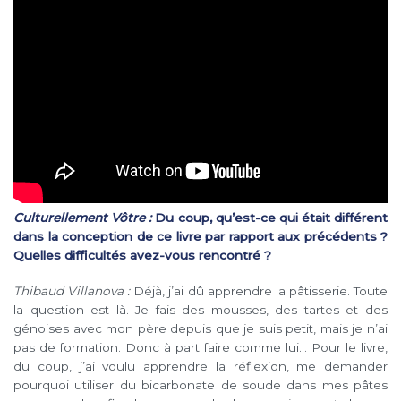
Culturellement Vôtre :
Du coup, qu’est-ce qui était différent
dans la conception de ce livre par rapport aux précédents ?
Quelles difficultés avez-vous rencontré ?
Thibaud Villanova :
Déjà, j’ai dû apprendre la pâtisserie. Toute
la question est là. Je fais des mousses, des tartes et des
génoises avec mon père depuis que je suis petit, mais je n’ai
pas de formation. Donc à part faire comme lui… Pour le livre,
du coup, j’ai voulu apprendre la réflexion, me demander
pourquoi utiliser du bicarbonate de soude dans mes pâtes