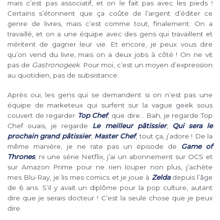
mais c’est pas associatif, et on le fait pas avec les pieds !
Certains s’étonnent que ça coûte de l’argent d’éditer ce
genre de livres, mais c’est comme tout, finalement. On a
travaillé, et on a une équipe avec des gens qui travaillent et
méritent de gagner leur vie. Et encore, je peux vous dire
qu’on vend du livre, mais on a deux jobs à côté ! On ne vit
pas de
Gastronogeek
. Pour moi, c’est un moyen d’expression
au quotidien, pas de subsistance.
Après oui, les gens qui se demandent si on n’est pas une
équipe de marketeux qui surfent sur la vague geek sous
couvert de regarder
Top Chef
, que dire… Bah, je regarde Top
Chef ouais, je regarde
Le meilleur pâtissier
,
Qui sera le
prochain grand pâtissier
,
Master Chef
, tout ça, j’adore ! De la
même manière, je ne rate pas un épisode de
Game of
Thrones
, ni une série Netflix, j’ai un abonnement sur OCS et
sur Amazon Prime pour ne rien louper non plus, j’achète
mes Blu-Ray, je lis mes comics et je joue à
Zelda
depuis l’âge
de 6 ans. S’il y avait un diplôme pour la pop culture, autant
dire que je serais docteur ! C’est la seule chose que je peux
dire.