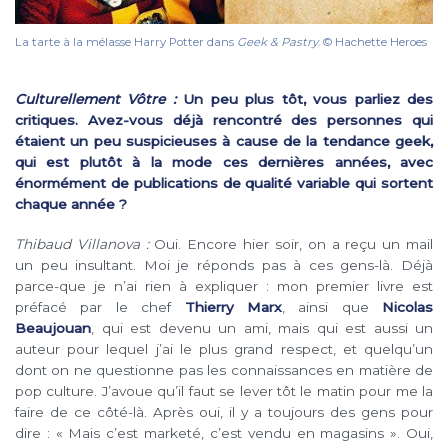
La tarte à la mélasse Harry Potter dans
Geek & Pastry
. © Hachette Heroes
Culturellement Vôtre :
Un peu plus tôt, vous parliez des
critiques. Avez-vous déjà rencontré des personnes qui
étaient un peu suspicieuses à cause de la tendance geek,
qui est plutôt à la mode ces dernières années, avec
énormément de publications de qualité variable qui sortent
chaque année ?
Thibaud Villanova :
Oui. Encore hier soir, on a reçu un mail
un peu insultant. Moi je réponds pas à ces gens-là. Déjà
parce-que je n’ai rien à expliquer : mon premier livre est
préfacé par le chef
Thierry Marx
, ainsi que
Nicolas
Beaujouan
, qui est devenu un ami, mais qui est aussi un
auteur pour lequel j’ai le plus grand respect, et quelqu’un
dont on ne questionne pas les connaissances en matière de
pop culture. J’avoue qu’il faut se lever tôt le matin pour me la
faire de ce côté-là. Après oui, il y a toujours des gens pour
dire : « Mais c’est marketé, c’est vendu en magasins ». Oui,