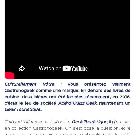
Culturellement Vôtre :
Vous présentez vraiment
Gastronogeek comme une marque. En dehors des livres de
cuisine, deux bières ont été lancées récemment, en 2016,
c’était le jeu de société
Apéro Quizz Geek
, maintenant un
Geek Touristique
…
Thibaud Villanova :
Oui. Alors, le
Geek Touristique
, il n’est pas
en collection Gastronogeek. On s’est posé la question, et je
me suis dit, « Je ne suis pas encore le Michelin ni le Routard,