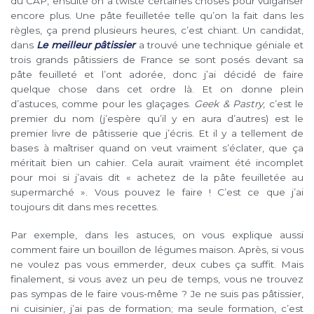
du CAP, ensuite on a twisté certaines choses pour vulgariser
encore plus. Une pâte feuilletée telle qu’on la fait dans les
règles, ça prend plusieurs heures, c’est chiant. Un candidat,
dans
Le meilleur pâtissier
a trouvé une technique géniale et
trois grands pâtissiers de France se sont posés devant sa
pâte feuilleté et l’ont adorée, donc j’ai décidé de faire
quelque chose dans cet ordre là. Et on donne plein
d’astuces, comme pour les glaçages.
Geek & Pastry
, c’est le
premier du nom (j’espère qu’il y en aura d’autres) est le
premier livre de pâtisserie que j’écris. Et il y a tellement de
bases à maîtriser quand on veut vraiment s’éclater, que ça
méritait bien un cahier. Cela aurait vraiment été incomplet
pour moi si j’avais dit « achetez de la pâte feuilletée au
supermarché ». Vous pouvez le faire ! C’est ce que j’ai
toujours dit dans mes recettes.
Par exemple, dans les astuces, on vous explique aussi
comment faire un bouillon de légumes maison. Après, si vous
ne voulez pas vous emmerder, deux cubes ça suffit. Mais
finalement, si vous avez un peu de temps, vous ne trouvez
pas sympas de le faire vous-même ? Je ne suis pas pâtissier,
ni cuisinier, j’ai pas de formation; ma seule formation, c’est