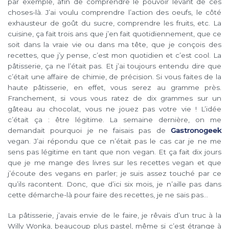
par exemple, afin de comprendre le pouvoir levant de ces
choses-là. J’ai voulu comprendre l’action des oeufs, le côté
exhausteur de goût du sucre, comprendre les fruits, etc. La
cuisine, ça fait trois ans que j’en fait quotidiennement, que ce
soit dans la vraie vie ou dans ma tête, que je conçois des
recettes, que j’y pense, c’est mon quotidien et c’est cool. La
pâtisserie, ça ne l’était pas. Et j’ai toujours entendu dire que
c’était une affaire de chimie, de précision. Si vous faites de la
haute pâtisserie, en effet, vous serez au gramme près.
Franchement, si vous vous ratez de dix grammes sur un
gâteau au chocolat, vous ne jouez pas votre vie ! L’idée
c’était ça : être légitime. La semaine dernière, on me
demandait pourquoi je ne faisais pas de
Gastronogeek
vegan. J’ai répondu que ce n’était pas le cas car je ne me
sens pas légitime en tant que non vegan. Et ça fait dix jours
que je me mange des livres sur les recettes vegan et que
j’écoute des vegans en parler; je suis assez touché par ce
qu’ils racontent. Donc, que d’ici six mois, je n’aille pas dans
cette démarche-là pour faire des recettes, je ne sais pas…
La pâtisserie, j’avais envie de le faire, je rêvais d’un truc à la
Willy Wonka, beaucoup plus pastel, même si c’est étrange à