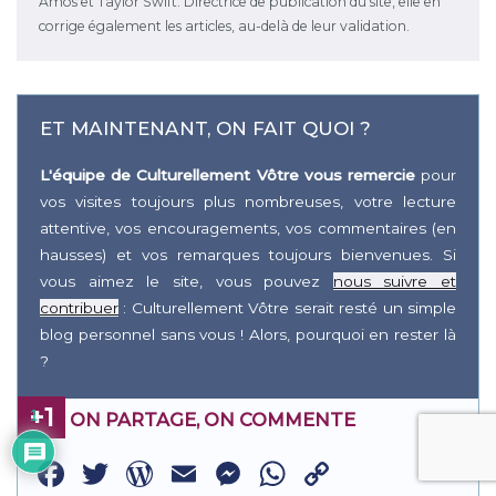
Amos et Taylor Swift. Directrice de publication du site, elle en
corrige également les articles, au-delà de leur validation.
ET MAINTENANT, ON FAIT QUOI ?
L'équipe de Culturellement Vôtre vous remercie
pour
vos visites toujours plus nombreuses, votre lecture
attentive, vos encouragements, vos commentaires (en
hausses) et vos remarques toujours bienvenues. Si
vous aimez le site, vous pouvez
nous suivre et
contribuer
: Culturellement Vôtre serait resté un simple
blog personnel sans vous ! Alors, pourquoi en rester là
?
+1
1
ON PARTAGE, ON COMMENTE
Facebook
Twitter
WordPress
Email
Messenger
WhatsApp
Copy