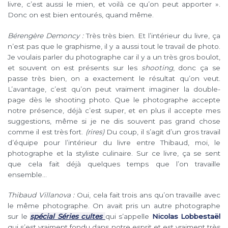
livre, c’est aussi le mien, et voilà ce qu’on peut apporter ».
Donc on est bien entourés, quand même.
Bérengère Demoncy :
Très très bien. Et l’intérieur du livre, ça
n’est pas que le graphisme, il y a aussi tout le travail de photo.
Je voulais parler du photographe car il y a un très gros boulot,
et souvent on est présents sur les
shooting
, donc ça se
passe très bien, on a exactement le résultat qu’on veut.
L’avantage, c’est qu’on peut vraiment imaginer la double-
page dès le shooting photo. Que le photographe accepte
notre présence, déjà c’est super, et en plus il accepte mes
suggestions, même si je ne dis souvent pas grand chose
comme il est très fort.
(rires)
Du coup, il s’agit d’un gros travail
d’équipe pour l’intérieur du livre entre Thibaud, moi, le
photographe et la styliste culinaire. Sur ce livre, ça se sent
que cela fait déjà quelques temps que l’on travaille
ensemble…
Thibaud Villanova :
Oui, cela fait trois ans qu’on travaille avec
le même photographe. On avait pris un autre photographe
sur le
spécial Séries cultes
qui s’appelle
Nicolas Lobbestaël
qui s’est vraiment fondu dans notre esprit et est vraiment très