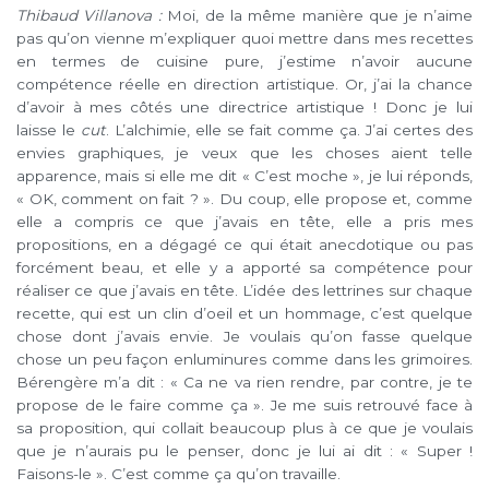
Thibaud Villanova :
Moi, de la même manière que je n’aime
pas qu’on vienne m’expliquer quoi mettre dans mes recettes
en termes de cuisine pure, j’estime n’avoir aucune
compétence réelle en direction artistique. Or, j’ai la chance
d’avoir à mes côtés une directrice artistique ! Donc je lui
laisse le
cut
. L’alchimie, elle se fait comme ça. J’ai certes des
envies graphiques, je veux que les choses aient telle
apparence, mais si elle me dit « C’est moche », je lui réponds,
« OK, comment on fait ? ». Du coup, elle propose et, comme
elle a compris ce que j’avais en tête, elle a pris mes
propositions, en a dégagé ce qui était anecdotique ou pas
forcément beau, et elle y a apporté sa compétence pour
réaliser ce que j’avais en tête. L’idée des lettrines sur chaque
recette, qui est un clin d’oeil et un hommage, c’est quelque
chose dont j’avais envie. Je voulais qu’on fasse quelque
chose un peu façon enluminures comme dans les grimoires.
Bérengère m’a dit : « Ca ne va rien rendre, par contre, je te
propose de le faire comme ça ». Je me suis retrouvé face à
sa proposition, qui collait beaucoup plus à ce que je voulais
que je n’aurais pu le penser, donc je lui ai dit : « Super !
Faisons-le ». C’est comme ça qu’on travaille.