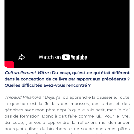
Culturellement Vôtre :
Du coup, qu’est-ce qui était différent
dans la conception de ce livre par rapport aux précédents ?
Quelles difficultés avez-vous rencontré ?
Thibaud Villanova :
Déjà, j’ai dû apprendre la pâtisserie. Toute
la question est là. Je fais des mousses, des tartes et des
génoises avec mon père depuis que je suis petit, mais je n’ai
pas de formation. Donc à part faire comme lui… Pour le livre,
du coup, j’ai voulu apprendre la réflexion, me demander
pourquoi utiliser du bicarbonate de soude dans mes pâtes