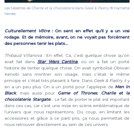
Les tablettes de
Charlie et la chocolaterie
dans
Geek & Pastry
. © Hachette
Heroes
Culturellement Vôtre :
On sent en effet qu’il y a un vrai
rodage. Et de mémoire, avant, on ne voyait pas forcément
des personnes tenir les plats…
Thibaud Villanova :
En effet. Ca, c’est quelque chose qu’on
avait fait dans
Star Wars Cantina
, où on a fait un porté
histoire de tenter quelque chose. On avait symbolisé Obiwan
Kenobi sans montrer son visage, mais c’était le même
principe et c’était très plaisant à faire. Dans
Geek & Pastry
, il y
en a un peu plus. On a un porté pour l’applepie de
Men in
Black
, mais aussi pour
Game of Thrones
,
Charlie et la
chocolaterie
,
Stargate
… Le fait de porter le plat est important
dans ces cas, car c’est une mise en scène emblématique de
l’univers que nous représentons. Du coup, en limitant les
accessoires et grâce à ce parti pris, ça nous permettait de
nous retrouver directement au sein de ces univers.