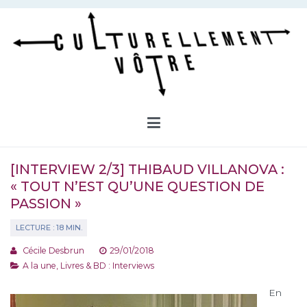
Aller
au
contenu
Culturellement Vôtre
Webzine Culturel
[INTERVIEW 2/3] THIBAUD VILLANOVA :
« TOUT N’EST QU’UNE QUESTION DE
PASSION »
Cécile Desbrun
29/01/2018
A la une
,
Livres & BD : Interviews
En