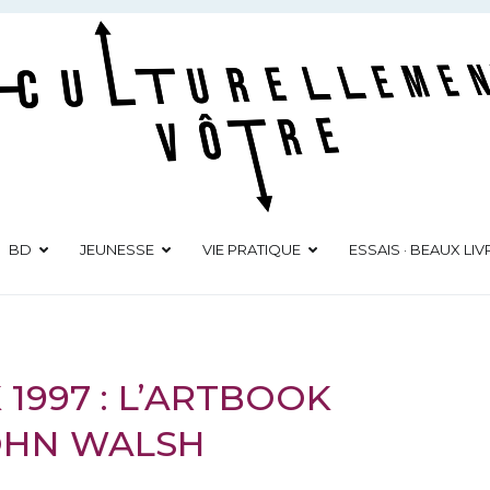
Culturellement Vôtre
Webzine Culturel
BD
JEUNESSE
VIE PRATIQUE
ESSAIS · BEAUX LIV
 1997 : L’ARTBOOK
JOHN WALSH