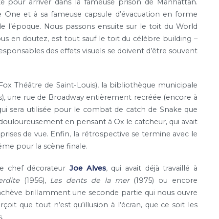
ke pour arriver dans la fameuse prison de Manhattan.
rce One et à sa fameuse capsule d’évacuation en forme
e l’époque. Nous passons ensuite sur le toit du World
 en doutez, est tout sauf le toit du célèbre building –
sponsables des effets visuels se doivent d’être souvent
 Fox Théâtre de Saint-Louis), la bibliothèque municipale
), une rue de Broadway entièrement recréée (encore à
, qui sera utilisée pour le combat de catch de Snake que
 douloureusement en pensant à Ox le catcheur, qui avait
ises de vue. Enfin, la rétrospective se termine avec le
me pour la scène finale.
 le chef décorateur
Joe Alves
, qui avait déjà travaillé à
erdite
(1956),
Les dents de la mer
(1975) ou encore
achève brillamment une seconde partie qui nous ouvre
oit que tout n’est qu’illusion à l’écran, que ce soit les
.