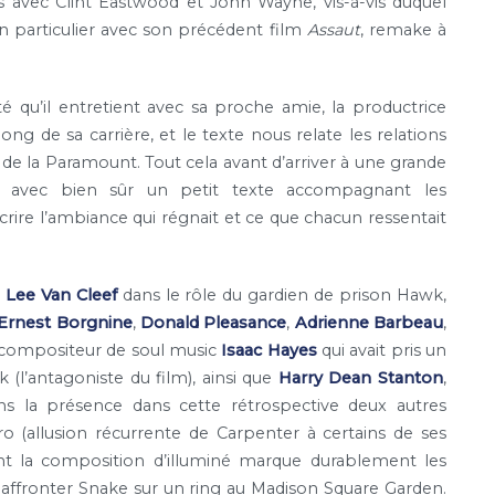
s avec Clint Eastwood et John Wayne, vis-à-vis duquel
n particulier avec son précédent film
Assaut
, remake à
 qu’il entretient avec sa proche amie, la productrice
ng de sa carrière, et le texte nous relate les relations
ux de la Paramount. Tout cela avant d’arriver à une grande
e, avec bien sûr un petit texte accompagnant les
ire l’ambiance qui régnait et ce que chacun ressentait
t
Lee Van Cleef
dans le rôle du gardien de prison Hawk,
Ernest Borgnine
,
Donald Pleasance
,
Adrienne Barbeau
,
 compositeur de soul music
Isaac Hayes
qui avait pris un
 (l’antagoniste du film), ainsi que
Harry Dean Stanton
,
s la présence dans cette rétrospective deux autres
 (allusion récurrente de Carpenter à certains de ses
nt la composition d’illuminé marque durablement les
t affronter Snake sur un ring au Madison Square Garden.