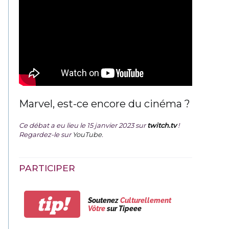
Marvel, est-ce encore du cinéma ?
Ce débat a eu lieu le 15 janvier 2023 sur
twitch.tv
!
Regardez-le sur
YouTube
.
PARTICIPER
tip!
Soutenez
Culturellement
Vôtre
sur Tipeee