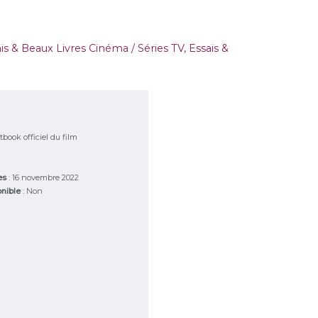
is & Beaux Livres Cinéma / Séries TV
,
Essais &
tbook officiel du film
ies
: 16 novembre 2022
onible
: Non