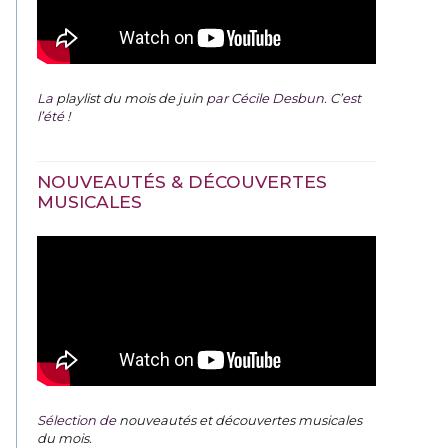
La
playlist du mois de juin
par Cécile Desbun. C’est
l’été !
NOUVEAUTÉS & DÉCOUVERTES
MUSICALES
Sélection de
nouveautés et découvertes musicales
du mois
.