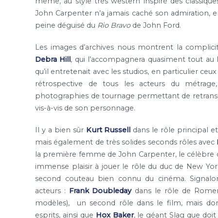
même, au style très western inspiré des classique
John Carpenter n’a jamais caché son admiration, e
peine déguisé du
Rio Bravo
de John Ford.
Les images d’archives nous montrent la complicité
Debra Hill
, qui l’accompagnera quasiment tout au lo
qu’il entretenait avec les studios, en particulier ce
rétrospective de tous les acteurs du métrag
photographies de tournage permettant de retranscr
vis-à-vis de son personnage.
Il y a bien sûr
Kurt Russell
dans le rôle principal e
mais également de très solides seconds rôles avec
la première femme de John Carpenter, le célèbre
immense plaisir à jouer le rôle du duc de New York
second couteau bien connu du cinéma. Signalon
acteurs :
Frank Doubleday
dans le rôle de Romero
modèles), un second rôle dans le film, mais do
esprits, ainsi que
Hox Baker
, le géant Slag que doi