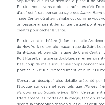
Sepulveda) duquel va décoller le planeur de Sna
Ensuite, nous avons droit aux intérieurs d’Air Fo
d’œuf qui faisait penser au style des
James Bond
d
Trade Center où atterrit Snake qui, comme vous vous
un passage amusant, démontrant à quel point les re
créatifs pour cacher la vérité.
Ensuite vient le théâtre (la fameuse salle Art déco
de New York (le temple maçonnique de Saint-Louis
Saint-Louis) et, bien sûr, la gare de Grand Central
Kurt Russell, ainsi que sa doublure, se remémorent
beaucoup de mal à simuler ses coups pendant les pr
pont de la 69e rue (prétendument) et le mur lui-mê
S’ensuit un descriptif plus détaillé présenté par
l’époque sur des métrages tels que
Planète int
Rencontres du troisième type
(1977). Ce segment 
littéralement les portes de la magie, tant on s’aperç
décors, la conception des véhicules ou les costumes