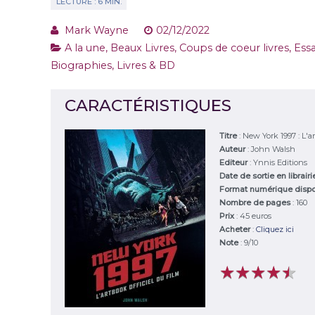
Mark Wayne
02/12/2022
A la une
,
Beaux Livres
,
Coups de coeur livres
,
Essa
Biographies
,
Livres & BD
CARACTÉRISTIQUES
Titre
:
New York 1997 : L'ar
Auteur
:
John Walsh
Editeur
:
Ynnis Editions
Date de sortie en librair
Format numérique disp
Nombre de pages
: 160
Prix
: 45 euros
Acheter
:
Cliquez ici
Note
:
9
/
10
★
★
★
★
★
★
★
★
★
★