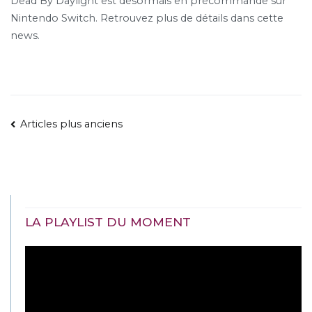
Dead By Daylight est désormais en précommande sur
Nintendo Switch. Retrouvez plus de détails dans cette
news.
NAVIGATION
Articles plus anciens
DES
ARTICLES
LA PLAYLIST DU MOMENT