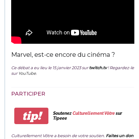
Marvel, est-ce encore du cinéma ?
Ce débat a eu lieu le 15 janvier 2023 sur
twitch.tv
! Regardez-le
sur
YouTube
.
PARTICIPER
tip!
Soutenez
Culturellement Vôtre
sur
Tipeee
Culturellement Vôtre a besoin de votre soutien.
Faites un don