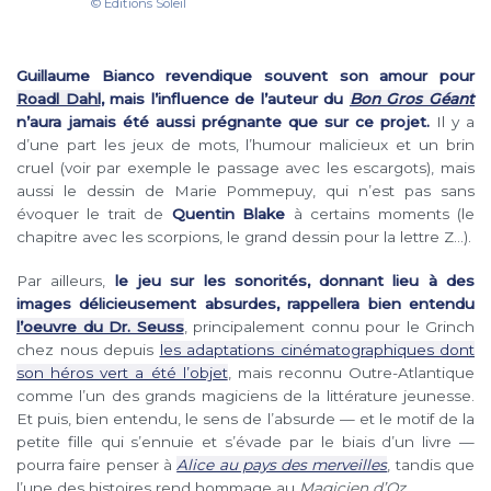
© Editions Soleil
Guillaume Bianco revendique souvent son amour pour
Roadl Dahl
, mais l’influence de l’auteur du
Bon Gros Géant
n’aura jamais été aussi prégnante que sur ce projet.
Il y a
d’une part les jeux de mots, l’humour malicieux et un brin
cruel (voir par exemple le passage avec les escargots), mais
aussi le dessin de Marie Pommepuy, qui n’est pas sans
évoquer le trait de
Quentin Blake
à certains moments (le
chapitre avec les scorpions, le grand dessin pour la lettre Z…).
Par ailleurs,
le jeu sur les sonorités, donnant lieu à des
images délicieusement absurdes, rappellera bien entendu
l’oeuvre du Dr. Seuss
, principalement connu pour le Grinch
chez nous depuis
les adaptations cinématographiques dont
son héros vert a été l’objet
, mais reconnu Outre-Atlantique
comme l’un des grands magiciens de la littérature jeunesse.
Et puis, bien entendu, le sens de l’absurde — et le motif de la
petite fille qui s’ennuie et s’évade par le biais d’un livre —
pourra faire penser à
Alice au pays des merveilles
, tandis que
l’une des histoires rend hommage au
Magicien d’Oz
.