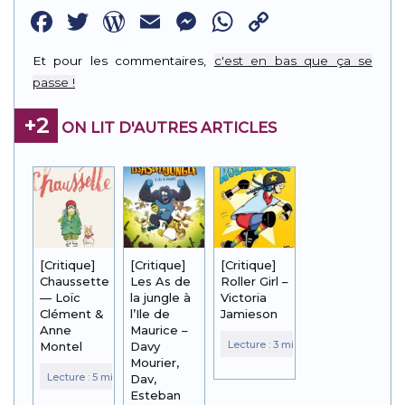
Facebook
Twitter
WordPress
Email
Messenger
WhatsApp
Copy
Link
Et pour les commentaires,
c'est en bas que ça se
passe !
+2
ON LIT D'AUTRES ARTICLES
[Critique]
[Critique]
[Critique]
Chaussette
Les As de
Roller Girl –
— Loïc
la jungle à
Victoria
Clément &
l’Ile de
Jamieson
Anne
Maurice –
Montel
Davy
Mourier,
Dav,
Esteban