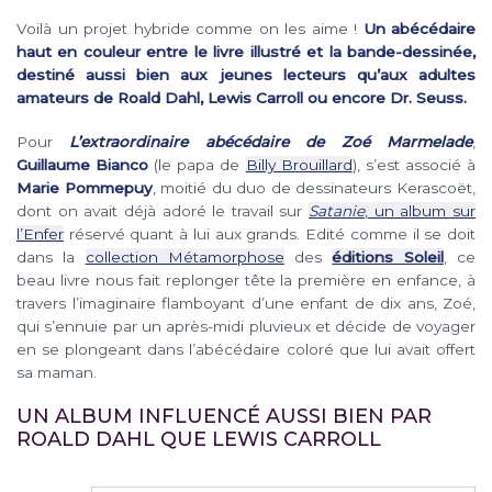
Voilà un projet hybride comme on les aime !
Un abécédaire
haut en couleur entre le livre illustré et la bande-dessinée,
destiné aussi bien aux jeunes lecteurs qu’aux adultes
amateurs de Roald Dahl, Lewis Carroll ou encore Dr. Seuss.
Pour
L’extraordinaire abécédaire de Zoé Marmelade
,
Guillaume Bianco
(le papa de
Billy Brouillard
), s’est associé à
Marie Pommepuy
, moitié du duo de dessinateurs Kerascoët,
dont on avait déjà adoré le travail sur
Satanie
, un album sur
l’Enfer
réservé quant à lui aux grands. Edité comme il se doit
dans la
collection Métamorphose
des
éditions Soleil
, ce
beau livre nous fait replonger tête la première en enfance, à
travers l’imaginaire flamboyant d’une enfant de dix ans, Zoé,
qui s’ennuie par un après-midi pluvieux et décide de voyager
en se plongeant dans l’abécédaire coloré que lui avait offert
sa maman.
UN ALBUM INFLUENCÉ AUSSI BIEN PAR
ROALD DAHL QUE LEWIS CARROLL