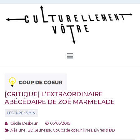
Aller
au
contenu
Culturellement Vôtre
Webzine Culturel
[CRITIQUE] L’EXTRAORDINAIRE
ABÉCÉDAIRE DE ZOÉ MARMELADE
Cécile Desbrun
05/05/2019
A la une
,
BD Jeunesse
,
Coups de coeur livres
,
Livres & BD