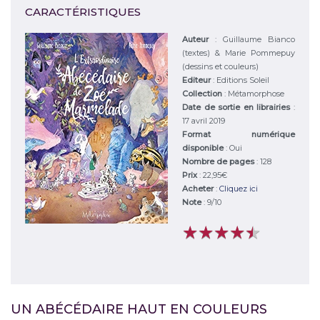
CARACTÉRISTIQUES
Auteur
:
Guillaume Bianco
(textes) & Marie Pommepuy
(dessins et couleurs)
Editeur
:
Editions Soleil
Collection
: Métamorphose
Date de sortie en librairies
:
17 avril 2019
Format numérique
disponible
: Oui
Nombre de pages
: 128
Prix
: 22,95€
Acheter
:
Cliquez ici
Note
:
9
/
10
★
★
★
★
★
★
★
★
★
★
UN ABÉCÉDAIRE HAUT EN COULEURS