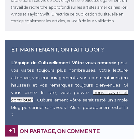
fatale dans l'œuvre de David Lynch, elle effectue également un
travail de recherche approfondi sur les artistes américaines Tori
Amos et Taylor Swift. Directrice de publication du site, elle en
corrige également les articles, au-delà de leur validation.
ET MAINTENANT, ON FAIT QUOI ?
L'équipe de Culturellement Vôtre vous remercie
pour
vos visites toujours plus nombreuses, votre lecture
attentive, vos encouragements, vos commentaires (en
hausses) et vos remarques toujours bienvenues. Si
vous aimez le site, vous pouvez
nous suivre et
contribuer
: Culturellement Vôtre serait resté un simple
blog personnel sans vous ! Alors, pourquoi en rester là
?
+1
ON PARTAGE, ON COMMENTE