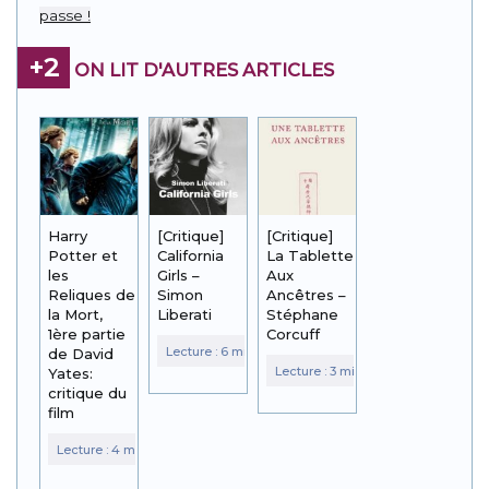
passe !
+2
ON LIT D'AUTRES ARTICLES
Harry
[Critique]
[Critique]
Potter et
California
La Tablette
les
Girls –
Aux
Reliques de
Simon
Ancêtres –
la Mort,
Liberati
Stéphane
1ère partie
Corcuff
de David
Yates:
critique du
film