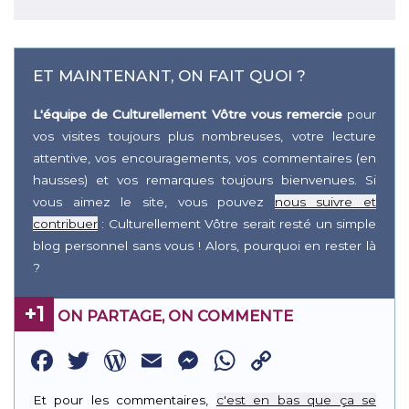
ET MAINTENANT, ON FAIT QUOI ?
L'équipe de Culturellement Vôtre vous remercie
pour
vos visites toujours plus nombreuses, votre lecture
attentive, vos encouragements, vos commentaires (en
hausses) et vos remarques toujours bienvenues. Si
vous aimez le site, vous pouvez
nous suivre et
contribuer
: Culturellement Vôtre serait resté un simple
blog personnel sans vous ! Alors, pourquoi en rester là
?
+1
ON PARTAGE, ON COMMENTE
Facebook
Twitter
WordPress
Email
Messenger
WhatsApp
Copy
Link
Et pour les commentaires,
c'est en bas que ça se