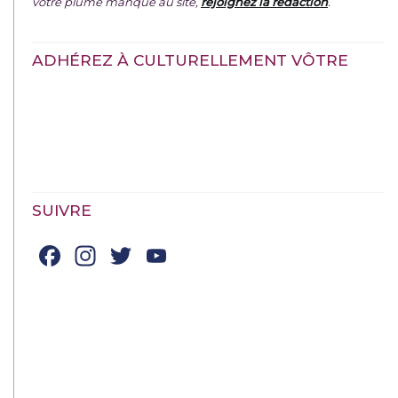
votre plume manque au site,
rejoignez la rédaction
.
ADHÉREZ À CULTURELLEMENT VÔTRE
SUIVRE
Facebook
Instagram
Twitter
YouTube
Channel