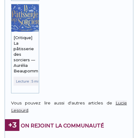
[Critique]
La
pâtisserie
des
sorciers —
Aurélia
Beaupommier
Vous pouvez lire aussi d'autres articles de
Lucie
Lesourd
.
+3
ON REJOINT LA COMMUNAUTÉ