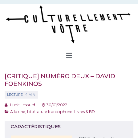
Aller
au
contenu
Culturellement Vôtre
Webzine Culturel
[CRITIQUE] NUMÉRO DEUX – DAVID
FOENKINOS
Lucie Lesourd
30/01/2022
A la une
,
Littérature francophone
,
Livres & BD
CARACTÉRISTIQUES