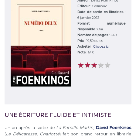
Auteur
:
David Foenkinos
Editeur
:
Gallimard
Date de sortie en librairies
:
6 janvier 2022
Format numérique
disponible
: Oui
Nombre de pages
: 240
Prix
: 19,50 euros
Acheter
:
Cliquez ici
Note
:
6
/
10
★
★
★
★
★
★
★
★
★
★
UNE ÉCRITURE FLUIDE ET INTIMISTE
Un an après la sortie de
La Famille Martin
,
David Foenkinos
(
La Délicatesse
,
Charlotte
) fait son grand retour en librairie