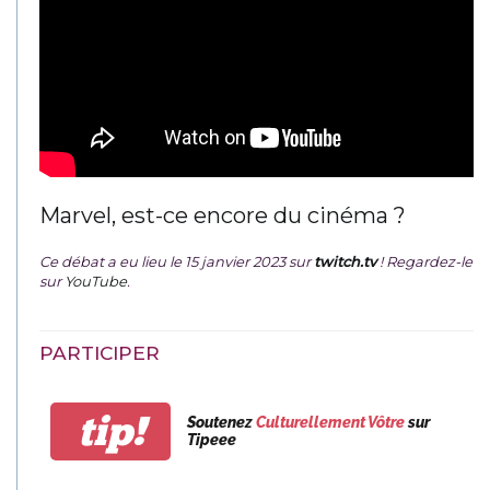
Marvel, est-ce encore du cinéma ?
Ce débat a eu lieu le 15 janvier 2023 sur
twitch.tv
! Regardez-le
sur
YouTube
.
PARTICIPER
tip!
Soutenez
Culturellement Vôtre
sur
Tipeee