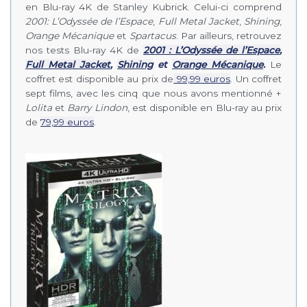
en Blu-ray 4K de Stanley Kubrick. Celui-ci comprend
2001: L’Odyssée de l’Espace
,
Full Metal Jacket
,
Shining
,
Orange Mécanique
et
Spartacus
. Par ailleurs, retrouvez
nos tests Blu-ray 4K de
2001 : L’Odyssée de l’Espace
,
Full Metal Jacket
,
Shining
et
Orange Mécanique
.
Le
coffret est disponible au prix de
99,99 euros
. Un coffret
sept films, avec les cinq que nous avons mentionné +
Lolita
et
Barry Lindon
, est disponible en Blu-ray au prix
de
79,99 euros
.