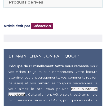
Produits dérivés
Article écrit par
Rédaction
ET MAINTENANT, ON FAIT QUOI ?
L'équipe de Culturellement Vôtre vous remercie
pour
vos visites toujours plus nombreuses, votre lecture
attentive, vos encouragements, vos commentaires (en
hausses) et vos remarques toujours bienvenues. Si
vous aimez le site, vous pouvez
nous suivre et
contribuer
: Culturellement Vôtre serait resté un simple
blog personnel sans vous ! Alors, pourquoi en rester là
?