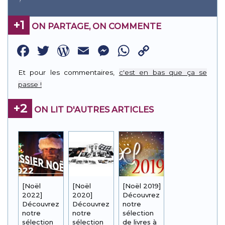
+1
ON PARTAGE, ON COMMENTE
Facebook
Twitter
WordPress
Email
Messenger
WhatsApp
Copy
Link
Et pour les commentaires,
c'est en bas que ça se
passe !
+2
ON LIT D'AUTRES ARTICLES
[Noël
[Noël
[Noël 2019]
2022]
2020]
Découvrez
Découvrez
Découvrez
notre
notre
notre
sélection
sélection
sélection
de livres à