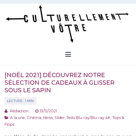
Aller
au
contenu
Culturellement Vôtre
Webzine Culturel
[NOËL 2021] DÉCOUVREZ NOTRE
SÉLECTION DE CADEAUX À GLISSER
SOUS LE SAPIN
Rédaction
13/12/2021
A la une
,
Cinéma
,
News
,
Slider
,
Tests Blu-ray/Blu-ray 4K
,
Tops &
Flops